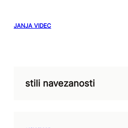
Skip
to
content
JANJA VIDEC
stili navezanosti