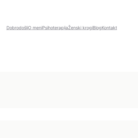
Dobrodošli
O meni
Psihoterapija
Ženski krogi
Blog
Kontakt