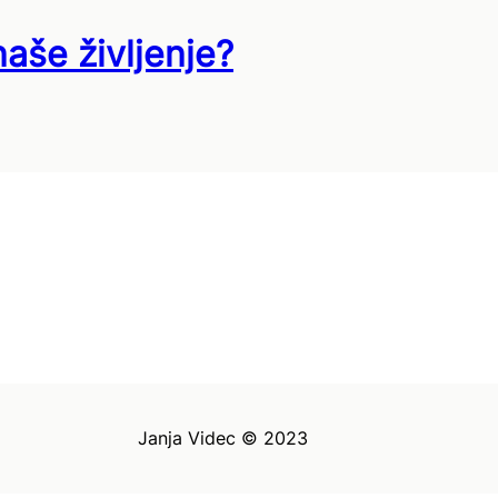
aše življenje?
Janja Videc © 2023