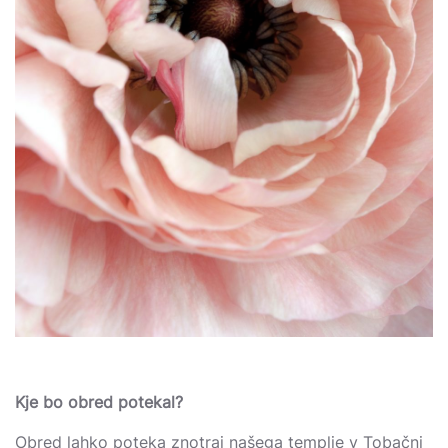
Kje bo obred potekal?
Obred lahko poteka znotraj našega templje v Tobačni