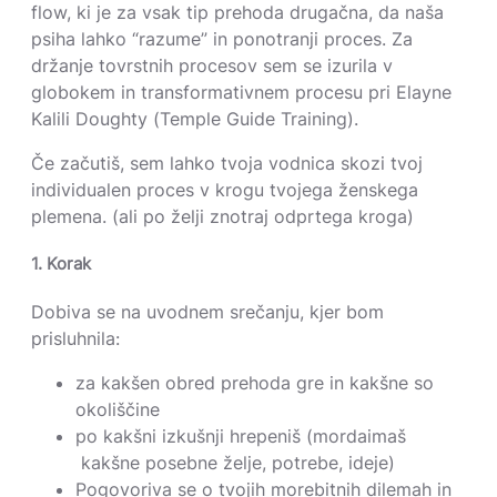
flow, ki je za vsak tip prehoda drugačna, da naša
psiha lahko “razume” in ponotranji proces. Za
držanje tovrstnih procesov sem se izurila v
globokem in transformativnem procesu pri Elayne
Kalili Doughty (Temple Guide Training).
Če začutiš, sem lahko tvoja vodnica skozi tvoj
individualen proces v krogu tvojega ženskega
plemena. (ali po želji znotraj odprtega kroga)
1. Korak
Dobiva se na uvodnem srečanju, kjer bom
prisluhnila:
za kakšen obred prehoda gre in kakšne so
okoliščine
po kakšni izkušnji hrepeniš (mordaimaš
kakšne posebne želje, potrebe, ideje)
Pogovoriva se o tvojih morebitnih dilemah in