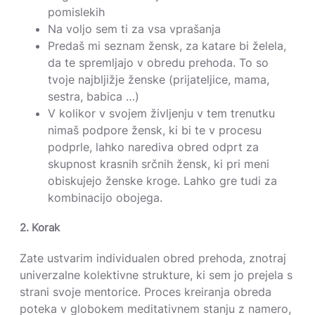
pomislekih
Na voljo sem ti za vsa vprašanja
Predaš mi seznam žensk, za katare bi želela,
da te spremljajo v obredu prehoda. To so
tvoje najbljižje ženske (prijateljice, mama,
sestra, babica …)
V kolikor v svojem življenju v tem trenutku
nimaš podpore žensk, ki bi te v procesu
podprle, lahko narediva obred odprt za
skupnost krasnih srčnih žensk, ki pri meni
obiskujejo ženske kroge.
Lahko gre tudi za
kombinacijo obojega.
2. Korak
Zate ustvarim individualen obred prehoda, znotraj
univerzalne kolektivne strukture, ki sem jo prejela s
strani svoje mentorice. Proces kreiranja obreda
poteka v globokem meditativnem stanju z namero,