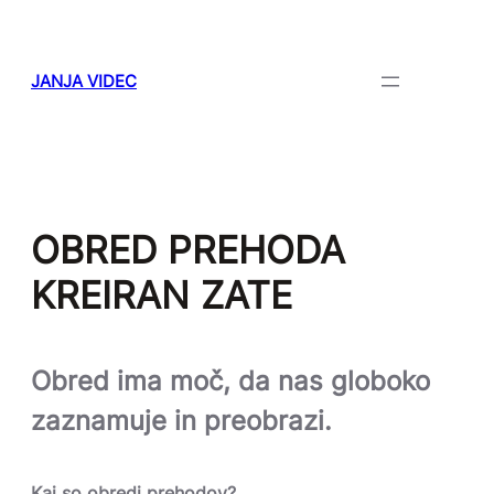
Skip
to
content
JANJA VIDEC
OBRED PREHODA
KREIRAN ZATE
Obred ima moč, da nas globoko
zaznamuje in preobrazi.
Kaj so obredi prehodov?