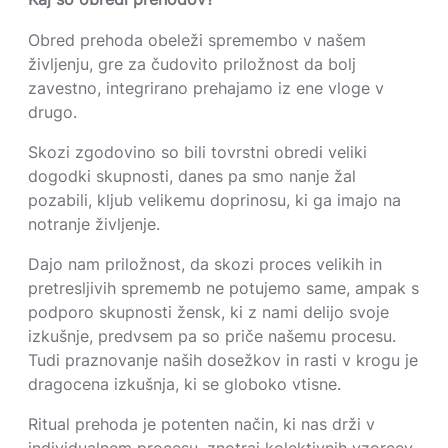
Obred prehoda obeleži spremembo v našem
življenju, gre za čudovito priložnost da bolj
zavestno, integrirano prehajamo iz ene vloge v
drugo.
Skozi zgodovino so bili tovrstni obredi veliki
dogodki skupnosti, danes pa smo nanje žal
pozabili, kljub velikemu doprinosu, ki ga imajo na
notranje življenje.
Dajo nam priložnost, da skozi proces velikih in
pretresljivih sprememb ne potujemo same, ampak s
podporo skupnosti žensk, ki z nami delijo svoje
izkušnje, predvsem pa so priče našemu procesu.
Tudi praznovanje naših dosežkov in rasti v krogu je
dragocena izkušnja, ki se globoko vtisne.
Ritual prehoda je potenten način, ki nas drži v