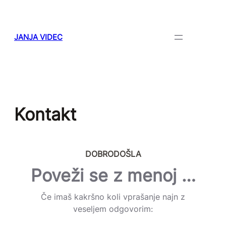
Skip
to
content
JANJA VIDEC
Kontakt
DOBRODOŠLA
Poveži se z menoj …
Če imaš kakršno koli vprašanje najn z
veseljem odgovorim: